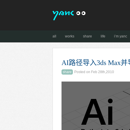
all
works
share
life
i’m yanc
AI路径导入3ds Max
share
Posted on Feb 28th,2010