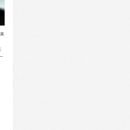
起来
矢
一