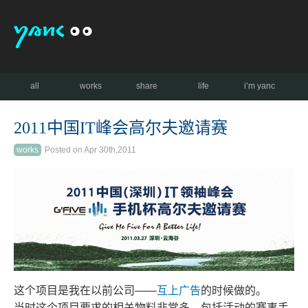
all
works
share
life
i’m yanc
2011中国IT峰会高尔夫邀请赛
works
Posted on Apr 30th,2011
这个项目是我在以前公司——
互上广告
的时候做的。
当时这个项目要求的相关物料非常多，包括活动的赛事手