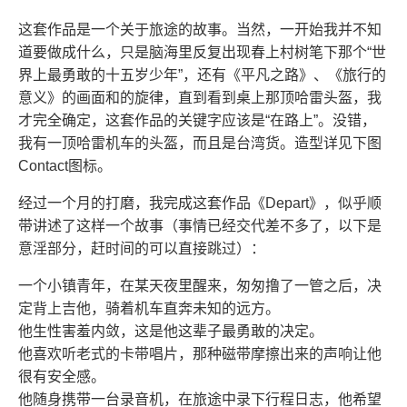
这套作品是一个关于旅途的故事。当然，一开始我并不知
道要做成什么，只是脑海里反复出现春上村树笔下那个“世
界上最勇敢的十五岁少年”，还有《平凡之路》、《旅行的
意义》的画面和的旋律，直到看到桌上那顶哈雷头盔，我
才完全确定，这套作品的关键字应该是“在路上”。没错，
我有一顶哈雷机车的头盔，而且是台湾货。造型详见下图
Contact图标。
经过一个月的打磨，我完成这套作品《Depart》，似乎顺
带讲述了这样一个故事（事情已经交代差不多了，以下是
意淫部分，赶时间的可以直接跳过）：
一个小镇青年，在某天夜里醒来，匆匆撸了一管之后，决
定背上吉他，骑着机车直奔未知的远方。
他生性害羞内敛，这是他这辈子最勇敢的决定。
他喜欢听老式的卡带唱片，那种磁带摩擦出来的声响让他
很有安全感。
他随身携带一台录音机，在旅途中录下行程日志，他希望