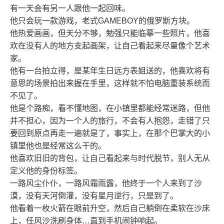
有一天会有另一人跟他一起回味。
他只会玩一款游戏，老式GAMEBOY的俄罗斯方块。
他热爱画画，但天分不够，勉强只能临摹一些照片，他喜
欢在没有人的地方支起画架，让自己看起来尽量像个艺术
家。
他有一台拍立得，是某年生日远方表姐送的，他喜欢将有
意思的场景拍出来握在手里，这样就不怕电脑重装系统而
不见了。
他是个路痴，看不懂地图，在小镇里都能经常迷路，但他
并不担心，因为一个人的旅行，不会有人抱怨，走错了只
要回到原点再走一遍就是了，事实上，在那个巴掌大的小
镇里他也是经常这么干的。
他喜欢旧旧的背包，让自己看起来与时代脱节，别人无从
定义他的身份标签。
一路风尘仆仆，一路风霜雨露，他终于一个人来到了沙
漠，没有天河倒灌，没有星月逆行，只是到了。
他看着一枚火箭在眼前升空，然后自己躺倒在柔软在沙床
上，任风沙洗刷身体…直到手机闹钟响起。